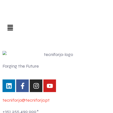
Forging the Future
tecniforja@tecniforja.pt
+351 255 490 000*