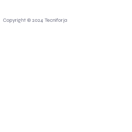
Desenvolvido por 💻 Felgueiras MAG Soluções Web
Copyright © 2024 Tecniforja